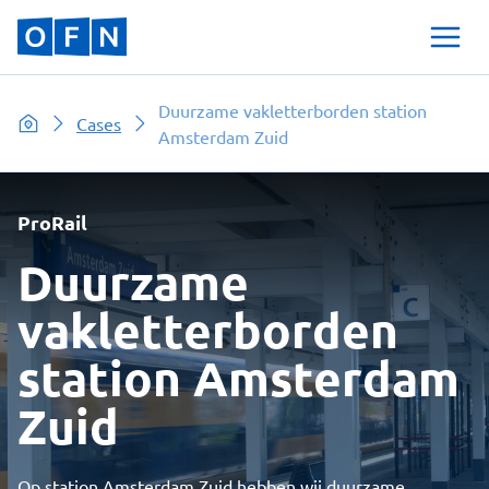
Duurzame vakletterborden station
Cases
Amsterdam Zuid
ProRail
Duurzame
vakletterborden
station Amsterdam
Zuid
Op station Amsterdam Zuid hebben wij duurzame